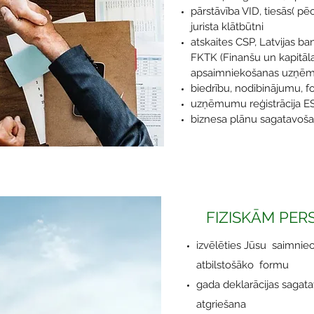
pārstāvība VID, tiesās( pē
jurista klātbūtni
atskaites CSP, Latvijas ba
FKTK (Finanšu un kapitāla
apsaimniekošanas uzņ
biedrību, nodibinājumu, 
uzņēmumu reģistrācija ES,
biznesa plānu sagatavoš
FIZISKĀM PE
izvēlēties Jūsu saimnieci
atbilstošāko formu
gada deklarācijas sagat
atgriešana