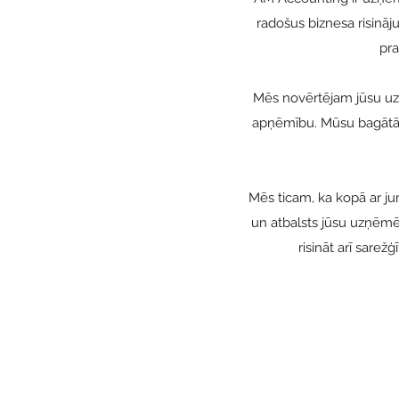
radošus biznesa risinā
pra
Mēs novērtējam jūsu uz
apņēmību. Mūsu bagātā z
Mēs ticam, ka kopā ar ju
un atbalsts jūsu uzņēm
risināt arī sarežģ