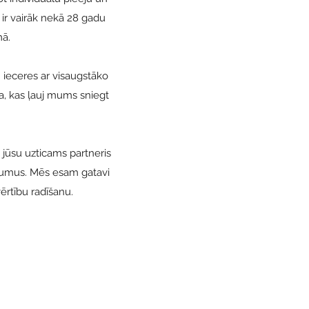
ir vairāk nekā 28 gadu
mā.
ieceres ar visaugstāko
a, kas ļauj mums sniegt
 jūsu uzticams partneris
kumus. Mēs esam gatavi
vērtību radīšanu.