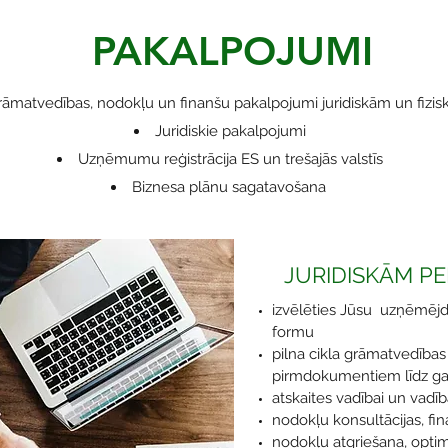
PAKALPOJUMI
 grāmatvedības, nodokļu un finanšu pakalpojumi juridiskām un fiz
Juridisk
i
e pakalpojumi
Uzņēmumu reģistrācija ES un trešajās valstīs
Biznesa plānu sagatavošana
JURIDISKĀM P
izvēlēties Jūsu uzņēmējda
formu
pilna cikla grāmatvedības 
pirmdokumentiem līdz g
atskaites vadībai un vad
nodokļu konsultācijas, fin
nodokļu atgriešana, optim