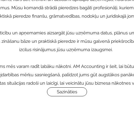
jumus. Mūsu komandā strādā pieredzes bagāti profesionāļi, kuriem 
ktiskā pieredze finanšu, grāmatvedības, nodokļu un juridiskajā jo
ticību un apņemamies aizsargāt jūsu uzņēmuma datus, plānus un 
ināšanu bāze un praktiskā pieredze ir mūsu galvenā priekšrocīb
izcilus risinājumus jūsu uzņēmuma izaugsmei.
ms mēs varam radīt labāku nākotni. AM Accounting ir šeit, lai būtu
ējdarbības mērķu sasniegšanā, palīdzot jums gūt augstākos panā
ītas situācijas radoši un laicīgi, lai veicinātu jūsu biznesa nākotnes 
Sazināties