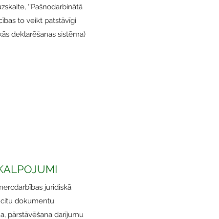
zskaite, ‘’Pašnodarbinātā
ības to veikt patstāvīgi
kās deklarēšanas sistēma)
AKALPOJUMI
rcdarbības juridiskā
citu
dokumentu
a, pārstāvēšana darījumu