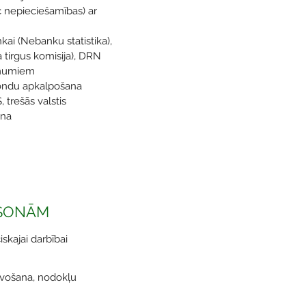
c nepieciešamības) ar
nkai (Nebanku statistika),
 tirgus komisija), DRN
ēmumiem
fondu apkalpošana
 trešās valstis
ana
RSONĀM
skajai darbībai
avošana, nodokļu