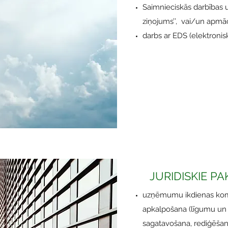
Saimnieciskās darbības u
ziņojums’’, vai/un apmāc
darbs ar EDS (elektronis
JURIDISKIE P
uzņēmumu ikdienas kome
apkalpošana (līgumu un 
sagatavošana, rediģēšan