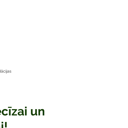
ācijas
cīzai un
i!