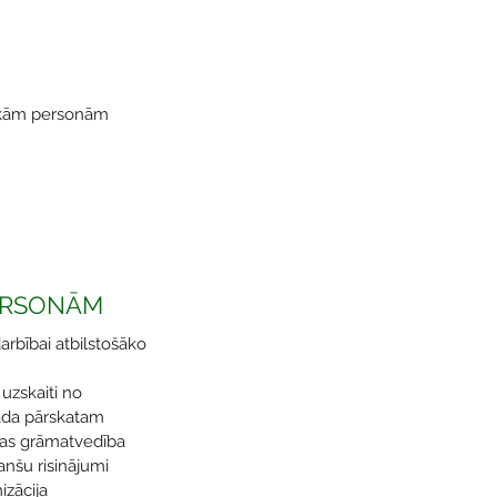
iskām personām
ERSONĀM
rbībai atbilstošāko
uzskaiti no
ada pārskatam
ības grāmatvedība
anšu risinājumi
izācija