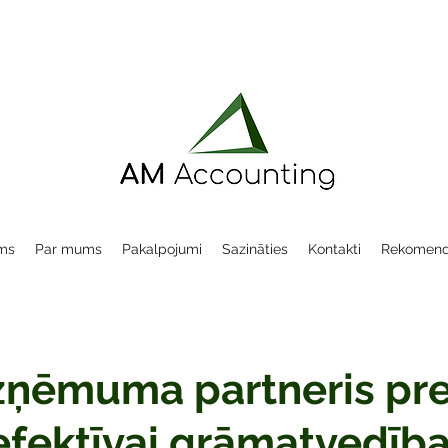
ms
Par mums
Pakalpojumi
Sazināties
Kontakti
Rekomend
zņēmuma partneris pre
efektīvai grāmatvedība