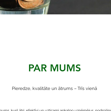
PAR MUMS
Pieredze, kvalitāte un ātrums – Trīs vienā
ms, kurš ātri, efektīvi un uzticami apkalpo uzņēmējus, nodrošino